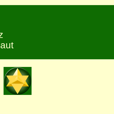
z
haut