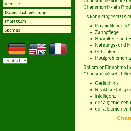
Charismon® könnte ein
Adresse
Charismon® - ein Prod
Datenschutzerklärung
Es kann eingesetzt wer
Impressum
Kosmetik und Kö
Sitemap
Zahnpflege
Haarpflege und 
Nahrungs- und N
Getränken
Hautproblemen al
Bei oraler Einnahme i
Charismon® sehr hilfre
Gedächtnis
Reaktionsfähigke
Intelligenz
der allgemeinen
der allgemeinen 
Char