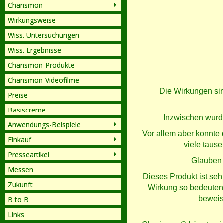
Charismon
Wirkungsweise
Wiss. Untersuchungen
Wiss. Ergebnisse
Charismon-Produkte
Charismon-Videofilme
Die Wirkungen sin
Preise
Basiscreme
Inzwischen wurde
Anwendungs-Beispiele
Vor allem aber konnte
Einkauf
viele taus
Presseartikel
Glauben h
Messen
Dieses Produkt ist seh
Zukunft
Wirkung so bedeutend
beweis
B to B
Links