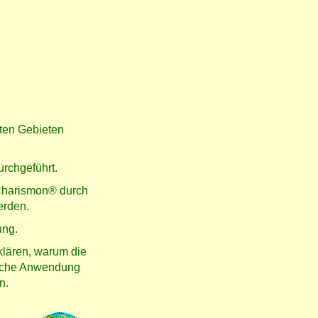
sten Gebieten
rchgeführt.
 Charismon® durch
erden.
ung.
klären, warum die
tische Anwendung
n.