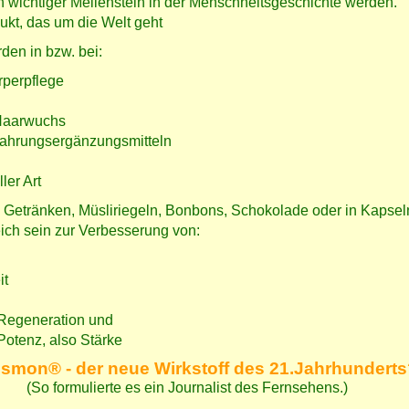
 wichtiger Meilenstein in der Menschheitsgeschichte werden.
ukt, das um die Welt geht
den in bzw. bei:
rperpflege
Haarwuchs
ahrungsergänzungsmitteln
ler Art
n Getränken, Müsliriegeln, Bonbons, Schokolade oder in Kapse
ich sein zur Verbesserung von:
it
 Regeneration und
Potenz, also Stärke
ismon® - der neue Wirkstoff des 21.Jahrhunderts
(So formulierte es ein Journalist des Fernsehens.)