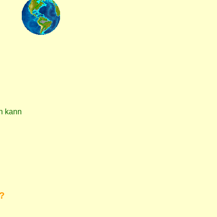
ln kann
?