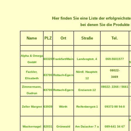
Hier finden Sie eine Liste der erfolgreichs
bei denen Sie die Produkte
Name
PLZ
Ort
Straße
Tel.
Alpha & Omega
60320
Frankfurt/Main
Landvogtstr. 4
069-5601577
GmbH
5
08022-
Fackler,
Nördl. Hauptstr.
83700
Rottach-Egern
3469
Elisabeth
12
Zimmermann,
08022- 2266 / 5661
83700
Rottach-Egern
Enzianstr.12
Gudrun
Zeller Margret
63939
Wörth
Reifenbergstr.1
09372-98 94-0
0
Wackernagel
82031
Grünwald
Am Daiacker 7 a
089-641 34 67