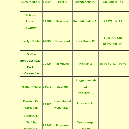
Dres.P. und R.
10629
Berlin
Mommsenstr.7
030- 881 51 59
Schmitz,
Renate -
52159
Roetgen
Steinbüchelstr. 5a
02471- 34 64
HIGHWAY
0211-272535
Evelyn Prüfer
4
0627
Düsseldorf
Eller Kamp 26
0172-9036881
Suliko
Schreckenbach
66424
Homburg
Karlstr. 2
Tel: 0 68 41 - 44 40
Portal
z.Gesundheit
Brüggemannstr.
Gail, Irmgard
52072
Aachen
13
Rosenstr. 3
Gärtner, Dr.,
Ebertsheim/
Lindenstr.3a
67280
Christian
Rodenbach
Schinner-
Neubig,
Myernberger
95447
Bayreuth
Roswitha -
Str.29