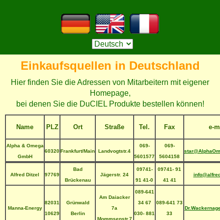
Einkaufsquellen in Deutschland
Hier finden Sie die Adressen von Mitarbeitern mit eigener
Homepage,
bei denen Sie die DuCIEL Produkte bestellen können!
Name
PLZ
Ort
Straße
Tel.
Fax
e-m
Alpha & Omega
069-
069-
60320
Frankfurt/Main
Landvogtstr.4
star@AlphaO
GmbH
5601577
5604158
Bad
09741-
09741- 91
Alfred Ditzel
97769
Jägerstr. 24
info@alfred
Brückenau
91 41-0
41 41
089-641
Am Daiacker
82031
Grünwald
34 67
089-641 73
Manna-Energy
7a
Dr.Wackernage
10629
Berlin
030- 881
33
Mommsenstr.7