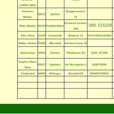
CARPE DIEM
Ottweiler,
Brüggemannstr.
52072
Aachen
Monika
13
Eschersh.Landstr.
069- 515329
Mohr, Monika
60320
Frankfurt/Main
383
Ellis, Petra
52159
Simmerath
Breitestr. 31
02471/684/-133584
Walter, Andrea
55286
Wörrstadt
Auf dem Limes 18
Gisela Zaun
52062
Aachen
Theatherstr. 69
0241- 30 398
Englert, Maria
65817
Eppstein
Am Herrngarten 1
02407/2839
Anna
Vitaltempel
63654
Büdingen
Neustadt
29
06042/9790910